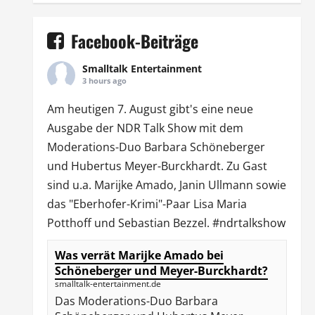
Facebook-Beiträge
Smalltalk Entertainment
3 hours ago
Am heutigen 7. August gibt's eine neue
Ausgabe der
NDR Talk Show
mit dem
Moderations-Duo
Barbara Schöneberger
und Hubertus Meyer-Burckhardt. Zu Gast
sind u.a.
Marijke Amado
,
Janin Ullmann
sowie
das "Eberhofer-Krimi"-Paar Lisa Maria
Potthoff und Sebastian Bezzel.
#ndrtalkshow
Was verrät Marijke Amado bei
Schöneberger und Meyer-Burckhardt?
smalltalk-entertainment.de
Das Moderations-Duo Barbara