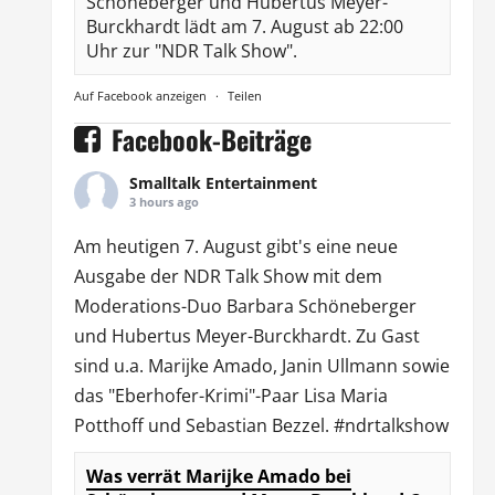
Schöneberger und Hubertus Meyer-
Burckhardt lädt am 7. August ab 22:00
Uhr zur "NDR Talk Show".
Auf Facebook anzeigen
·
Teilen
Facebook-Beiträge
Smalltalk Entertainment
3 hours ago
Am heutigen 7. August gibt's eine neue
Ausgabe der
NDR Talk Show
mit dem
Moderations-Duo
Barbara Schöneberger
und Hubertus Meyer-Burckhardt. Zu Gast
sind u.a.
Marijke Amado
,
Janin Ullmann
sowie
das "Eberhofer-Krimi"-Paar Lisa Maria
Potthoff und Sebastian Bezzel.
#ndrtalkshow
Was verrät Marijke Amado bei