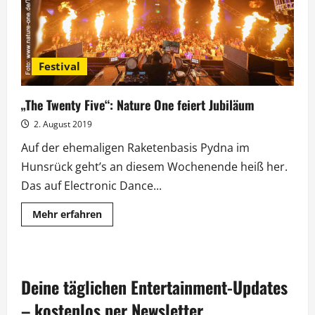
Festival
„The Twenty Five“: Nature One feiert Jubiläum
2. August 2019
Auf der ehemaligen Raketenbasis Pydna im
Hunsrück geht’s an diesem Wochenende heiß her.
Das auf Electronic Dance...
Mehr
Mehr erfahren
Informationen
über
„The
Twenty
Five“:
Nature
Deine täglichen Entertainment-Updates
One
feiert
Jubiläum
– kostenlos per Newsletter.