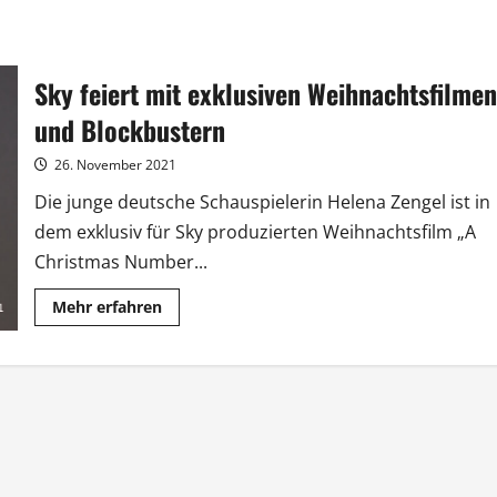
Sky feiert mit exklusiven Weihnachtsfilmen
und Blockbustern
26. November 2021
Die junge deutsche Schauspielerin Helena Zengel ist in
dem exklusiv für Sky produzierten Weihnachtsfilm „A
Christmas Number...
Mehr
Mehr erfahren
Informationen
über
Sky
feiert
mit
exklusiven
Weihnachtsfilmen
und
Blockbustern