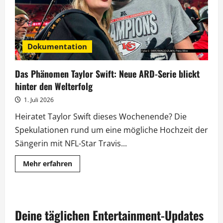
Dokumentation
Das Phänomen Taylor Swift: Neue ARD-Serie blickt
hinter den Welterfolg
1. Juli 2026
Heiratet Taylor Swift dieses Wochenende? Die
Spekulationen rund um eine mögliche Hochzeit der
Sängerin mit NFL-Star Travis...
Mehr
Mehr erfahren
Informationen
über
Das
Phänomen
Taylor
Swift:
Deine täglichen Entertainment-Updates
Neue
ARD-