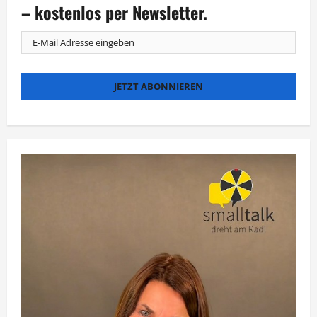
Serie
– kostenlos per Newsletter.
blickt
hinter
den
Welterfolg