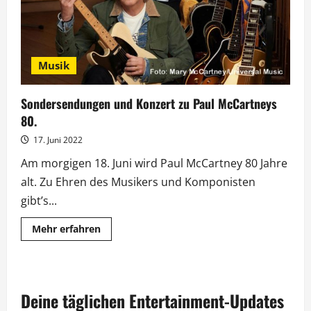
Musik
Sondersendungen und Konzert zu Paul McCartneys
80.
17. Juni 2022
Am morgigen 18. Juni wird Paul McCartney 80 Jahre
alt. Zu Ehren des Musikers und Komponisten
gibt’s...
Mehr
Mehr erfahren
Informationen
über
Sondersendungen
und
Konzert
zu
Deine täglichen Entertainment-Updates
Paul
McCartneys