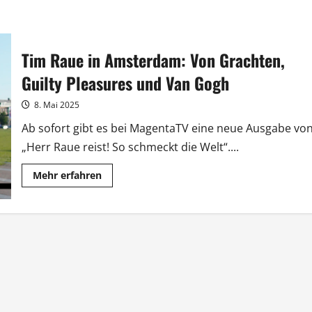
Tim Raue in Amsterdam: Von Grachten,
Guilty Pleasures und Van Gogh
8. Mai 2025
Ab sofort gibt es bei MagentaTV eine neue Ausgabe vo
„Herr Raue reist! So schmeckt die Welt“....
Mehr
Mehr erfahren
Informationen
über
Tim
Raue
in
Amsterdam:
Von
Grachten,
Guilty
Pleasures
und
Van
Gogh