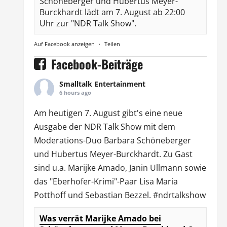
Schöneberger und Hubertus Meyer-
Burckhardt lädt am 7. August ab 22:00
Uhr zur "NDR Talk Show".
Auf Facebook anzeigen
·
Teilen
Facebook-Beiträge
Smalltalk Entertainment
6 hours ago
Am heutigen 7. August gibt's eine neue
Ausgabe der
NDR Talk Show
mit dem
Moderations-Duo
Barbara Schöneberger
und Hubertus Meyer-Burckhardt. Zu Gast
sind u.a.
Marijke Amado
,
Janin Ullmann
sowie
das "Eberhofer-Krimi"-Paar Lisa Maria
Potthoff und Sebastian Bezzel.
#ndrtalkshow
Was verrät Marijke Amado bei