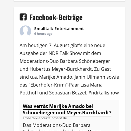
Facebook-Beiträge
Smalltalk Entertainment
6 hours ago
Am heutigen 7. August gibt's eine neue
Ausgabe der
NDR Talk Show
mit dem
Moderations-Duo
Barbara Schöneberger
und Hubertus Meyer-Burckhardt. Zu Gast
sind u.a.
Marijke Amado
,
Janin Ullmann
sowie
das "Eberhofer-Krimi"-Paar Lisa Maria
Potthoff und Sebastian Bezzel.
#ndrtalkshow
Was verrät Marijke Amado bei
Schöneberger und Meyer-Burckhardt?
smalltalk-entertainment.de
Das Moderations-Duo Barbara