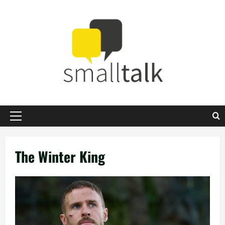
Zum
Inhalt
springen
Primäres
Menü
The Winter King