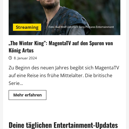
Streaming
„The Winter King”: MagentaTV auf den Spuren von
König Artus
8. Januar 2024
Zu Beginn des neuen Jahres begibt sich MagentaTV
auf eine Reise ins frühe Mittelalter. Die britische
Serie...
Mehr
Mehr erfahren
Informationen
über
„The
Winter
King”:
MagentaTV
Deine täglichen Entertainment-Updates
auf
den