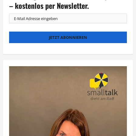
Spuren
– kostenlos per Newsletter.
von
König
Artus