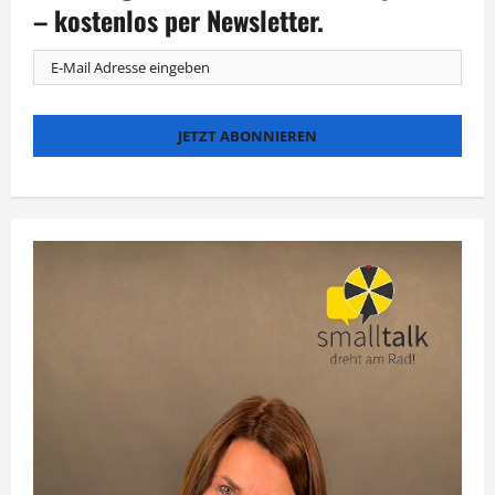
verschollenen
– kostenlos per Newsletter.
Weltkriegs-
Wracks