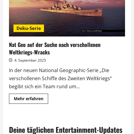
Doku-Serie
Nat Geo auf der Suche nach verschollenen
Weltkriegs-Wracks
4. September 2025
In der neuen National Geographic-Serie „Die
verschollenen Schiffe des Zweiten Weltkriegs“
begibt sich ein Team rund um...
Mehr
Mehr erfahren
Informationen
über
Nat
Geo
auf
der
Deine täglichen Entertainment-Updates
Suche
nach