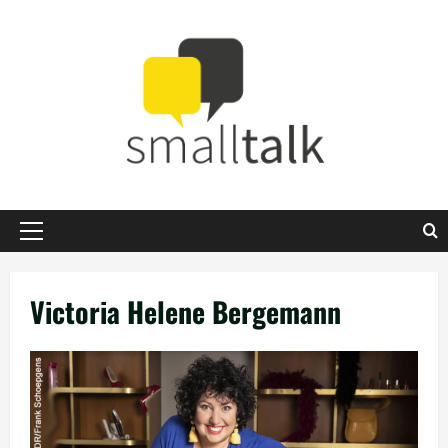
Zum
Inhalt
springen
Primäres
Menü
Victoria Helene Bergemann