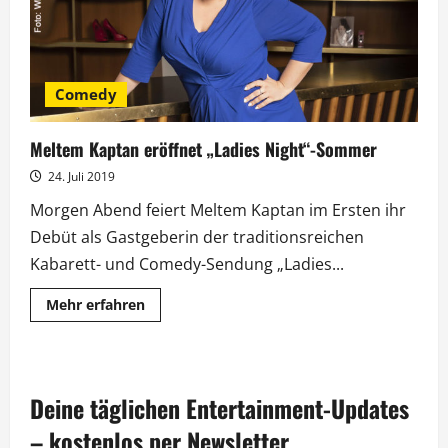
Comedy
Meltem Kaptan eröffnet „Ladies Night“-Sommer
24. Juli 2019
Morgen Abend feiert Meltem Kaptan im Ersten ihr
Debüt als Gastgeberin der traditionsreichen
Kabarett- und Comedy-Sendung „Ladies...
Mehr
Mehr erfahren
Informationen
über
Meltem
Kaptan
eröffnet
„Ladies
Deine täglichen Entertainment-Updates
Night“-
Sommer
– kostenlos per Newsletter.