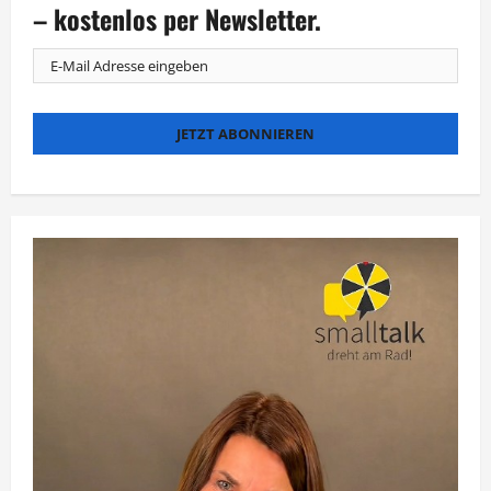
zeigt
– kostenlos per Newsletter.
„Rosa
Wölkchen“