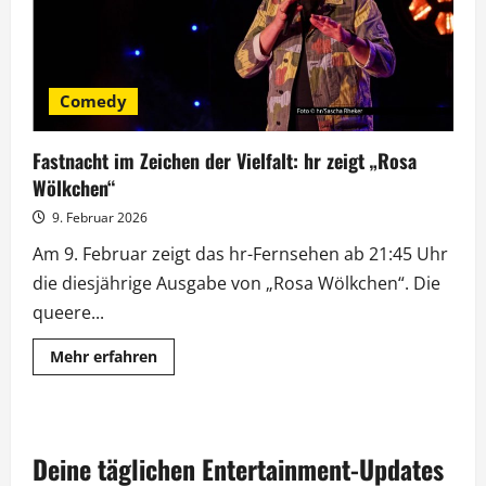
Comedy
Fastnacht im Zeichen der Vielfalt: hr zeigt „Rosa
Wölkchen“
9. Februar 2026
Am 9. Februar zeigt das hr-Fernsehen ab 21:45 Uhr
die diesjährige Ausgabe von „Rosa Wölkchen“. Die
queere...
Mehr
Mehr erfahren
Informationen
über
Fastnacht
im
Zeichen
der
Deine täglichen Entertainment-Updates
Vielfalt:
hr