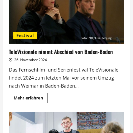
Woche
in
Jena
Festival
TeleVisionale nimmt Abschied von Baden-Baden
26. November 2024
Das Fernsehfilm- und Serienfestival TeleVisionale
findet 2024 zum letzten Mal vor seinem Umzug
nach Weimar in Baden-Baden...
Mehr
Mehr erfahren
Informationen
über
TeleVisionale
nimmt
Abschied
von
Baden-
Baden