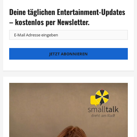
UFA
Serial
Deine täglichen Entertainment-Updates
Drama
machen
„Irgendwas
– kostenlos per Newsletter.
mit
Medien“