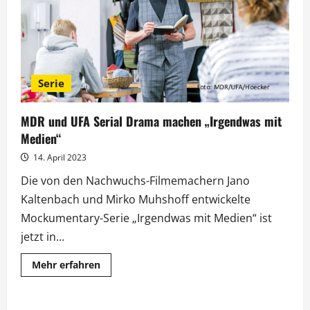
Serie
MDR und UFA Serial Drama machen „Irgendwas mit
Medien“
14. April 2023
Die von den Nachwuchs-Filmemachern Jano
Kaltenbach und Mirko Muhshoff entwickelte
Mockumentary-Serie „Irgendwas mit Medien“ ist
jetzt in...
Mehr
Mehr erfahren
Informationen
über
MDR
und