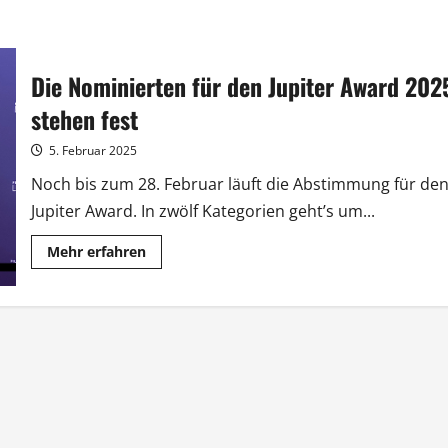
Die Nominierten für den Jupiter Award 202
stehen fest
5. Februar 2025
Noch bis zum 28. Februar läuft die Abstimmung für de
Jupiter Award. In zwölf Kategorien geht’s um...
Mehr
Mehr erfahren
Informationen
über
Die
Nominierten
für
den
Jupiter
Award
2025
stehen
fest