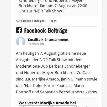
Schöneberger und Hubertus Meyer-
Burckhardt lädt am 7. August ab 22:00
Uhr zur "NDR Talk Show".
Auf Facebook anzeigen
·
Teilen
Facebook-Beiträge
Smalltalk Entertainment
16 hours ago
Am heutigen 7. August gibt's eine neue
Ausgabe der
NDR Talk Show
mit dem
Moderations-Duo
Barbara Schöneberger
und Hubertus Meyer-Burckhardt. Zu Gast
sind u.a.
Marijke Amado
,
Janin Ullmann
sowie
das "Eberhofer-Krimi"-Paar Lisa Maria
Potthoff und Sebastian Bezzel.
#ndrtalkshow
Was verrät Marijke Amado bei