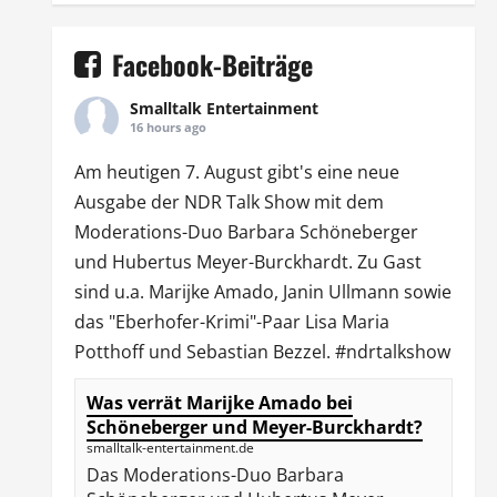
Facebook-Beiträge
Smalltalk Entertainment
16 hours ago
Am heutigen 7. August gibt's eine neue
Ausgabe der
NDR Talk Show
mit dem
Moderations-Duo
Barbara Schöneberger
und Hubertus Meyer-Burckhardt. Zu Gast
sind u.a.
Marijke Amado
,
Janin Ullmann
sowie
das "Eberhofer-Krimi"-Paar Lisa Maria
Potthoff und Sebastian Bezzel.
#ndrtalkshow
Was verrät Marijke Amado bei
Schöneberger und Meyer-Burckhardt?
smalltalk-entertainment.de
Das Moderations-Duo Barbara