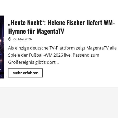
„Heute Nacht“: Helene Fischer liefert WM-
Hymne für MagentaTV
29. Mai 2026
Als einzige deutsche TV-Plattform zeigt MagentaTV alle
Spiele der Fußball-WM 2026 live. Passend zum
Großereignis gibt’s dort...
Mehr
Mehr erfahren
Informationen
über
„Heute
Nacht“:
Helene
Fischer
liefert
WM-
Hymne
für
MagentaTV