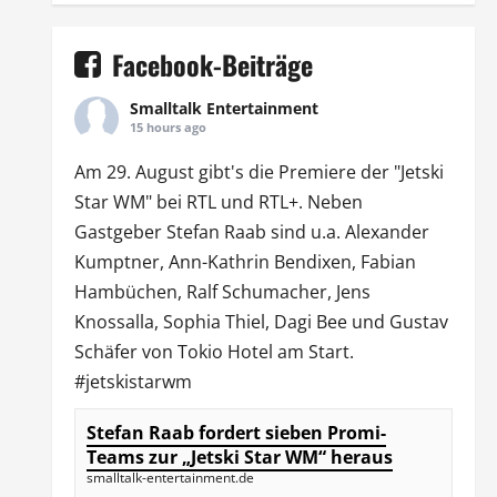
Facebook-Beiträge
Smalltalk Entertainment
15 hours ago
Am 29. August gibt's die Premiere der "Jetski
Star WM" bei
RTL
und
RTL
+. Neben
Gastgeber Stefan Raab sind u.a.
Alexander
Kumptner
, Ann-Kathrin Bendixen,
Fabian
Hambüchen
, Ralf Schumacher,
Jens
Knossalla
,
Sophia Thiel
,
Dagi Bee
und Gustav
Schäfer von
Tokio Hotel
am Start.
#jetskistarwm
Stefan Raab fordert sieben Promi-
Teams zur „Jetski Star WM“ heraus
smalltalk-entertainment.de