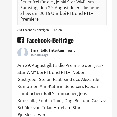
Feuer frei für die „Jetski Star WM“. Am
Samstag, den 29. August, feiert die neue
Show um 20:15 Uhr bei RTL und RTL+
Premiere.
Auf Facebook anzeigen
·
Teilen
Facebook-Beiträge
Smalltalk Entertainment
15 hours ago
Am 29. August gibt's die Premiere der "Jetski
Star WM" bei
RTL
und
RTL
+. Neben
Gastgeber Stefan Raab sind u.a.
Alexander
Kumptner
, Ann-Kathrin Bendixen,
Fabian
Hambüchen
, Ralf Schumacher,
Jens
Knossalla
,
Sophia Thiel
,
Dagi Bee
und Gustav
Schäfer von
Tokio Hotel
am Start.
#jetskistarwm