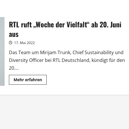
RTL ruft „Woche der Vielfalt“ ab 20. Juni
aus
17. Mai 2022
Das Team um Mirijam Trunk, Chief Sustainability und
Diversity Officer bei RTL Deutschland, kündigt für den
20....
Mehr
Mehr erfahren
Informationen
über
RTL
ruft
„Woche
der
Vielfalt“
ab
20.
Juni
aus