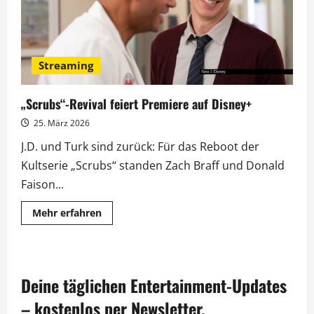
Streaming
„Scrubs“-Revival feiert Premiere auf Disney+
25. März 2026
J.D. und Turk sind zurück: Für das Reboot der
Kultserie „Scrubs“ standen Zach Braff und Donald
Faison...
Mehr
Mehr erfahren
Informationen
über
„Scrubs“-
Revival
feiert
Premiere
Deine täglichen Entertainment-Updates
auf
Disney+
– kostenlos per Newsletter.