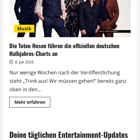
Musik
Die Toten Hosen führen die offiziellen deutschen
Halbjahres-Charts an
8. Juli 2026
Nur wenige Wochen nach der Veröffentlichung
steht „Trink aus! Wir müssen gehen!“ bereits ganz
oben in den...
Mehr
Mehr erfahren
Informationen
über
Die
Toten
Hosen
führen
Deine täglichen Entertainment-Updates
die
offiziellen