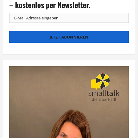
deutschen
– kostenlos per Newsletter.
Halbjahres-
Charts
an