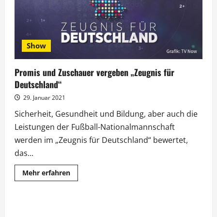
Show
Promis und Zuschauer vergeben „Zeugnis für
Deutschland“
29. Januar 2021
Sicherheit, Gesundheit und Bildung, aber auch die
Leistungen der Fußball-Nationalmannschaft
werden im „Zeugnis für Deutschland“ bewertet,
das...
Mehr
Mehr erfahren
Informationen
über
Promis
und
Zuschauer
vergeben