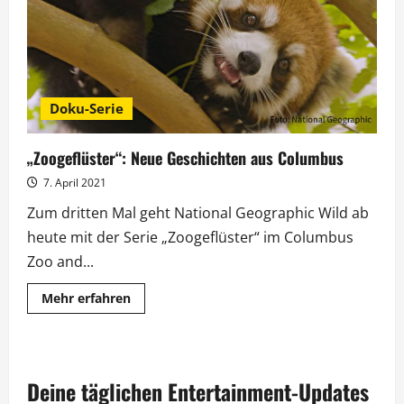
Carolina“
Doku-Serie
„Zoogeflüster“: Neue Geschichten aus Columbus
7. April 2021
Zum dritten Mal geht National Geographic Wild ab
heute mit der Serie „Zoogeflüster“ im Columbus
Zoo and...
Mehr
Mehr erfahren
Informationen
über
„Zoogeflüster“:
Neue
Geschichten
aus
Deine täglichen Entertainment-Updates
Columbus