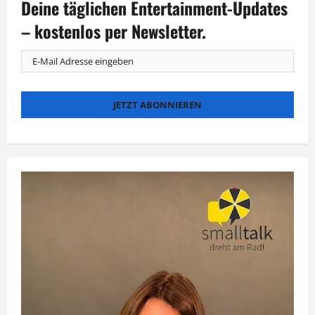
Deine täglichen Entertainment-Updates
den
„Knockout
Club“
– kostenlos per Newsletter.