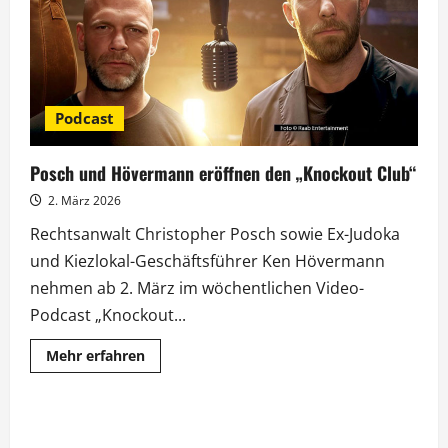
Henssler
Podcast
Posch und Hövermann eröffnen den „Knockout Club“
2. März 2026
Rechtsanwalt Christopher Posch sowie Ex-Judoka
und Kiezlokal-Geschäftsführer Ken Hövermann
nehmen ab 2. März im wöchentlichen Video-
Podcast „Knockout...
Mehr
Mehr erfahren
Informationen
über
Posch
und
Hövermann
eröffnen