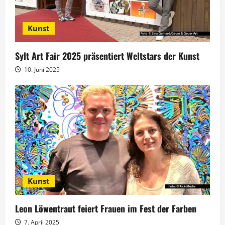
v
Kunst
i
g
Sylt Art Fair 2025 präsentiert Weltstars der Kunst
10. Juni 2025
a
t
i
o
n
Kunst
Leon Löwentraut feiert Frauen im Fest der Farben
7. April 2025