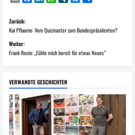
B
Zurück:
e
Kai Pflaume: Vom Quizmaster zum Bundespräsidenten?
i
Weiter:
Frank Rosin: „Fühle mich bereit für etwas Neues“
t
r
a
VERWANDTE GESCHICHTEN
g
s
n
a