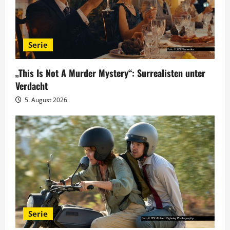
a
v
Serie
i
g
„This Is Not A Murder Mystery“: Surrealisten unter
Verdacht
a
5. August 2026
t
i
o
n
Serie