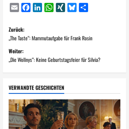
Email
Facebook
LinkedIn
WhatsApp
XING
Bluesky
Teilen
B
Zurück:
e
„The Taste“: Mammutaufgabe für Frank Rosin
i
Weiter:
„Die Wollnys“: Keine Geburtstagsfeier für Silvia?
t
r
a
VERWANDTE GESCHICHTEN
g
s
n