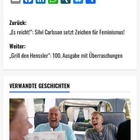
B
Zurück:
e
„Es reicht!“: Silvi Carlsson setzt Zeichen für Feminismus!
i
Weiter:
„Grill den Henssler“: 100. Ausgabe mit Überraschungen
t
r
a
VERWANDTE GESCHICHTEN
g
s
n
a