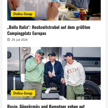
v
Doku-Soap
i
g
„Bella Italia“: Hochzeitstrubel auf dem größten
Campingplatz Europas
a
29. Juli 2026
t
i
o
n
Doku-Soap
Rosin, Güngörmüş und Kumptner gehen auf