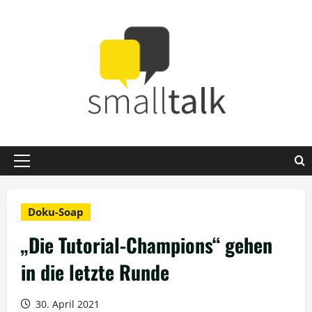
Zum
Inhalt
springen
Primäres
Menü
Doku-Soap
„Die Tutorial-Champions“ gehen
in die letzte Runde
30. April 2021