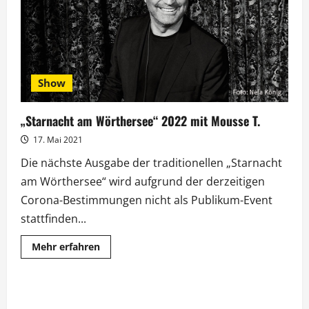
für
Liefers
kein
Argument
Show
„Starnacht am Wörthersee“ 2022 mit Mousse T.
17. Mai 2021
Die nächste Ausgabe der traditionellen „Starnacht
am Wörthersee“ wird aufgrund der derzeitigen
Corona-Bestimmungen nicht als Publikum-Event
stattfinden...
Mehr
Mehr erfahren
Informationen
über
„Starnacht
am
Wörthersee“
2022