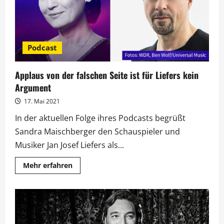
Podcast
Applaus von der falschen Seite ist für Liefers kein
Argument
17. Mai 2021
In der aktuellen Folge ihres Podcasts begrüßt
Sandra Maischberger den Schauspieler und
Musiker Jan Josef Liefers als...
Mehr
Mehr erfahren
Informationen
über
Applaus
von
der
falschen
Seite
ist