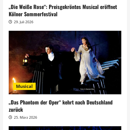
g
„Die Weiße Rose“: Preisgekröntes Musical eröffnet
Kölner Sommerfestival
a
29. Juli 2026
t
i
o
n
Musical
„Das Phantom der Oper“ kehrt nach Deutschland
zurück
25. März 2026