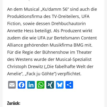
An dem Musical „Ku’damm 56“ sind auch die
Produktionsfirma des TV-Dreiteilers, UFA
Fiction, sowie dessen Drehbuchautorin
Annette Hess beteiligt. Als Produzent wirkt
zudem die wie UFA zur Bertelsmann Content
Alliance gehörenden Musikfirma BMG mit.
Für die Regie der Bühnenshow im Theater
des Westens wurde der Musical-Spezialist
Christoph Drewitz („Die fabelhafte Welt der
Amelie“, „Fack ju Göhte“) verpflichtet.
Email
Facebook
LinkedIn
WhatsApp
XING
Bluesky
Teilen
B
Zurück: