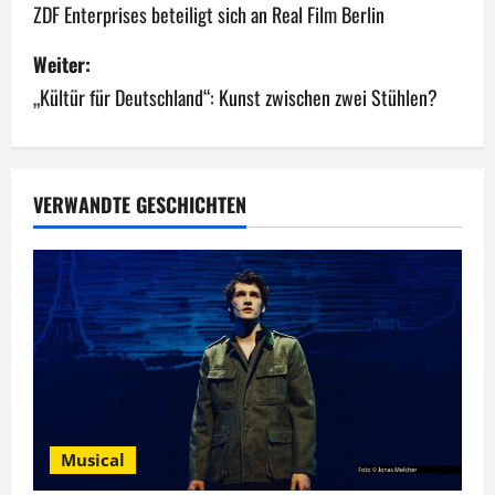
e
ZDF Enterprises beteiligt sich an Real Film Berlin
i
Weiter:
„Kültür für Deutschland“: Kunst zwischen zwei Stühlen?
t
r
a
VERWANDTE GESCHICHTEN
g
s
n
a
v
Musical
i