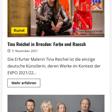
Spektakel
bei
RTLzwei
Kunst
Tina Reichel in Dresden: Farbe und Rausch
5. November 2021
Die Erfurter Malerin Tina Reichel ist die einzige
deutsche Künstlerin, deren Werke im Kontext der
EXPO 2021/22...
Mehr
Mehr erfahren
Informationen
über
Tina
Reichel
in
Dresden:
Farbe
und