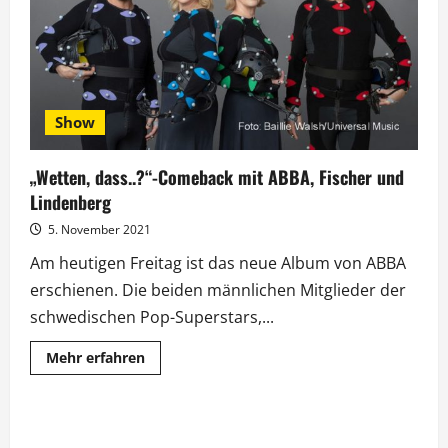
Rausch
Show
„Wetten, dass..?“-Comeback mit ABBA, Fischer und
Lindenberg
5. November 2021
Am heutigen Freitag ist das neue Album von ABBA
erschienen. Die beiden männlichen Mitglieder der
schwedischen Pop-Superstars,...
Mehr
Mehr erfahren
Informationen
über
„Wetten,
dass..?“-
Comeback
mit