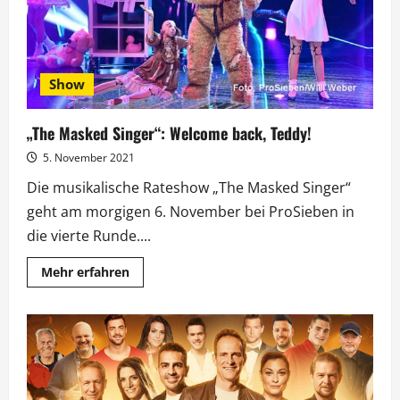
Show
„The Masked Singer“: Welcome back, Teddy!
5. November 2021
Die musikalische Rateshow „The Masked Singer“
geht am morgigen 6. November bei ProSieben in
die vierte Runde....
Mehr
Mehr erfahren
Informationen
über
„The
Masked
Singer“:
Welcome
back,
Teddy!