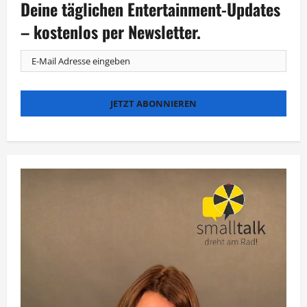
Deine täglichen Entertainment-Updates
ABBA,
Fischer
und
– kostenlos per Newsletter.
Lindenberg