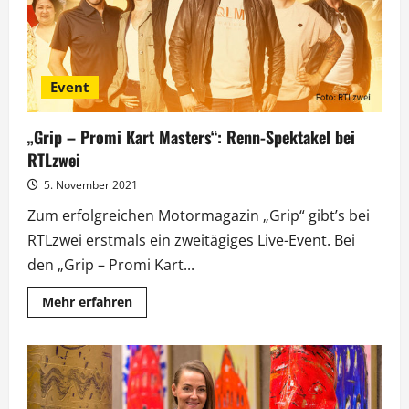
Event
„Grip – Promi Kart Masters“: Renn-Spektakel bei
RTLzwei
5. November 2021
Zum erfolgreichen Motormagazin „Grip“ gibt’s bei
RTLzwei erstmals ein zweitägiges Live-Event. Bei
den „Grip – Promi Kart...
Mehr
Mehr erfahren
Informationen
über
„Grip
–
Promi
Kart
Masters“:
Renn-