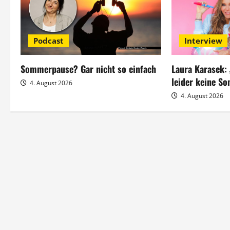
g
s
Podcast
Interview
n
Sommerpause? Gar nicht so einfach
Laura Karasek:
a
leider keine S
4. August 2026
4. August 2026
v
i
g
a
t
i