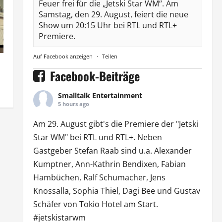
Feuer frei für die „Jetski Star WM“. Am
Samstag, den 29. August, feiert die neue
Show um 20:15 Uhr bei RTL und RTL+
Premiere.
Auf Facebook anzeigen
·
Teilen
Facebook-Beiträge
Smalltalk Entertainment
5 hours ago
Am 29. August gibt's die Premiere der "Jetski
Star WM" bei
RTL
und
RTL
+. Neben
Gastgeber Stefan Raab sind u.a.
Alexander
Kumptner
, Ann-Kathrin Bendixen,
Fabian
Hambüchen
, Ralf Schumacher,
Jens
Knossalla
,
Sophia Thiel
,
Dagi Bee
und Gustav
Schäfer von
Tokio Hotel
am Start.
#jetskistarwm