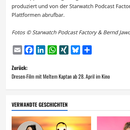
produziert und von der Starwatch Podcast Factor
Plattformen abrufbar.
Fotos
© Starwatch Podcast Factory & Bernd Jaw
Email
Facebook
LinkedIn
WhatsApp
XING
Bluesky
Teilen
B
Zurück:
Dresen-Film mit Meltem Kaptan ab 28. April im Kino
e
i
t
VERWANDTE GESCHICHTEN
r
a