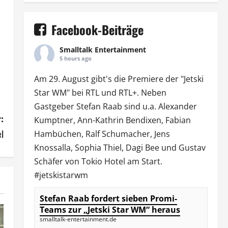
Facebook-Beiträge
Smalltalk Entertainment
5 hours ago
Am 29. August gibt's die Premiere der "Jetski
Star WM" bei
RTL
und
RTL
+. Neben
Gastgeber Stefan Raab sind u.a.
Alexander
:
Kumptner
, Ann-Kathrin Bendixen,
Fabian
el
Hambüchen
, Ralf Schumacher,
Jens
Knossalla
,
Sophia Thiel
,
Dagi Bee
und Gustav
Schäfer von
Tokio Hotel
am Start.
#jetskistarwm
Stefan Raab fordert sieben Promi-
Teams zur „Jetski Star WM“ heraus
smalltalk-entertainment.de