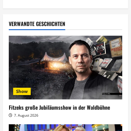
r
a
VERWANDTE GESCHICHTEN
g
s
n
a
v
Show
i
g
Fitzeks große Jubiläumsshow in der Waldbühne
7. August 2026
a