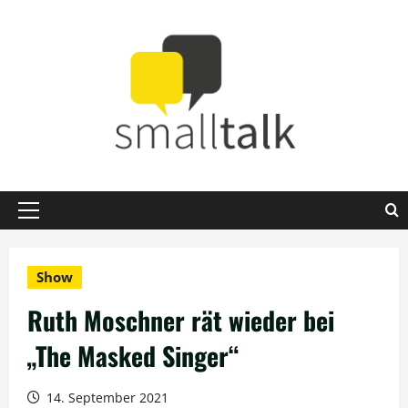
Zum
Inhalt
springen
Primäres
Menü
Show
Ruth Moschner rät wieder bei
„The Masked Singer“
14. September 2021