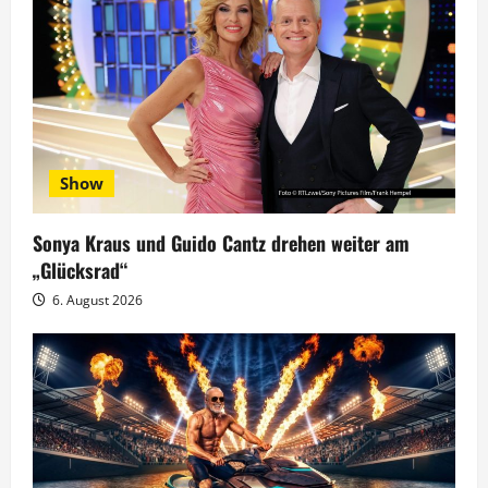
t
i
o
n
Show
Sonya Kraus und Guido Cantz drehen weiter am
„Glücksrad“
6. August 2026