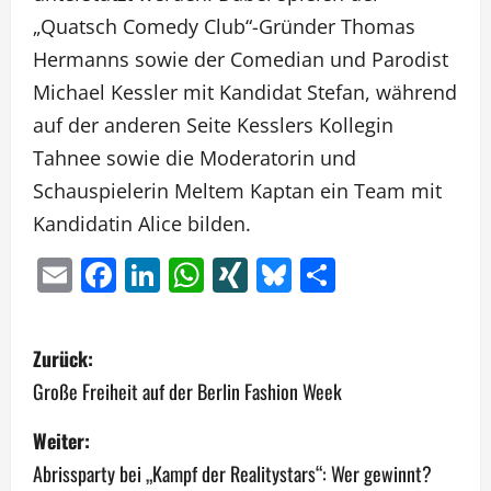
„Quatsch Comedy Club“-Gründer Thomas
Hermanns sowie der Comedian und Parodist
Michael Kessler mit Kandidat Stefan, während
auf der anderen Seite Kesslers Kollegin
Tahnee sowie die Moderatorin und
Schauspielerin Meltem Kaptan ein Team mit
Kandidatin Alice bilden.
Email
Facebook
LinkedIn
WhatsApp
XING
Bluesky
Teilen
B
Zurück:
e
Große Freiheit auf der Berlin Fashion Week
i
Weiter:
Abrissparty bei „Kampf der Realitystars“: Wer gewinnt?
t