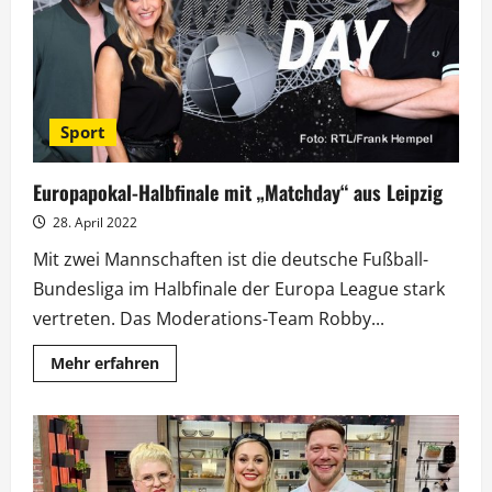
Social-
Media-
Giganten
Sport
Europapokal-Halbfinale mit „Matchday“ aus Leipzig
28. April 2022
Mit zwei Mannschaften ist die deutsche Fußball-
Bundesliga im Halbfinale der Europa League stark
vertreten. Das Moderations-Team Robby...
Mehr
Mehr erfahren
Informationen
über
Europapokal-
Halbfinale
mit
„Matchday“
aus
Leipzig