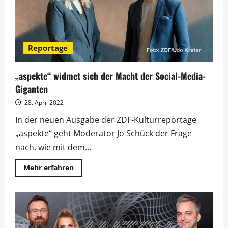
Reportage
„aspekte“ widmet sich der Macht der Social-Media-
Giganten
28. April 2022
In der neuen Ausgabe der ZDF-Kulturreportage
„aspekte“ geht Moderator Jo Schück der Frage
nach, wie mit dem...
Mehr
Mehr erfahren
Informationen
über
„aspekte“
widmet
sich
der
Macht
der