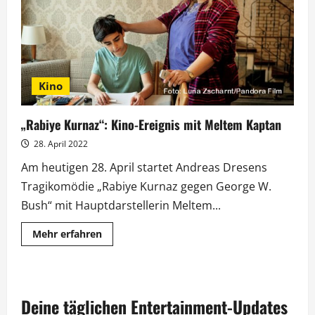
Pietsch
Kino
„Rabiye Kurnaz“: Kino-Ereignis mit Meltem Kaptan
28. April 2022
Am heutigen 28. April startet Andreas Dresens
Tragikomödie „Rabiye Kurnaz gegen George W.
Bush“ mit Hauptdarstellerin Meltem...
Mehr
Mehr erfahren
Informationen
über
„Rabiye
Kurnaz“:
Kino-
Ereignis
Deine täglichen Entertainment-Updates
mit
Meltem