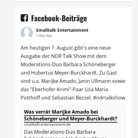
Facebook-Beiträge
Smalltalk Entertainment
1 day ago
Am heutigen 7. August gibt's eine neue
Ausgabe der
NDR Talk Show
mit dem
Moderations-Duo
Barbara Schöneberger
und Hubertus Meyer-Burckhardt. Zu Gast
sind u.a.
Marijke Amado
,
Janin Ullmann
sowie
das "Eberhofer-Krimi"-Paar Lisa Maria
Potthoff und Sebastian Bezzel.
#ndrtalkshow
Was verrät Marijke Amado bei
Schöneberger und Meyer-Burckhardt?
smalltalk-entertainment.de
Das Moderations-Duo Barbara