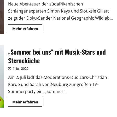
Neue Abenteuer der südafrikanischen
Schlangenexperten Simon Keys und Siouxsie Gillett
zeigt der Doku-Sender National Geographic Wild ab...
Mehr
Mehr erfahren
Informationen
über
„Snakes
in
the
„Sommer bei uns“ mit Musik-Stars und
City“:
Verstärkung
für
Sterneküche
die
Schlangenjäger
1. Juli 2022
Am 2. Juli lädt das Moderations-Duo Lars-Christian
Karde und Sarah von Neuburg zur großen TV-
Sommerparty ein. „Sommer...
Mehr
Mehr erfahren
Informationen
über
„Sommer
bei