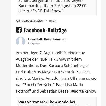
Schöneberger und Hubertus Meyer-
Burckhardt lädt am 7. August ab 22:00
Uhr zur "NDR Talk Show".
Auf Facebook anzeigen
·
Teilen
Facebook-Beiträge
Smalltalk Entertainment
1 day ago
Am heutigen 7. August gibt's eine neue
Ausgabe der
NDR Talk Show
mit dem
Moderations-Duo
Barbara Schöneberger
und Hubertus Meyer-Burckhardt. Zu Gast
sind u.a.
Marijke Amado
,
Janin Ullmann
sowie
das "Eberhofer-Krimi"-Paar Lisa Maria
Potthoff und Sebastian Bezzel.
#ndrtalkshow
Was verrät Marijke Amado bei