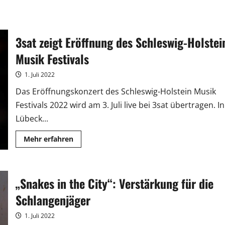
3sat zeigt Eröffnung des Schleswig-Holstei
Musik Festivals
1. Juli 2022
Das Eröffnungskonzert des Schleswig-Holstein Musik
Festivals 2022 wird am 3. Juli live bei 3sat übertragen. In
Lübeck...
Mehr
Mehr erfahren
Informationen
über
3sat
zeigt
Eröffnung
„Snakes in the City“: Verstärkung für die
des
Schleswig-
Holstein
Schlangenjäger
Musik
Festivals
1. Juli 2022