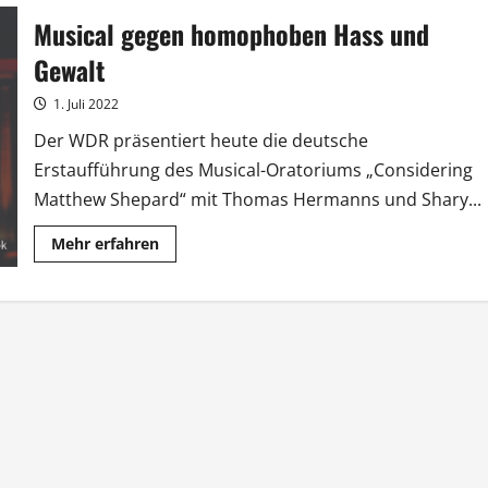
uns“
Musical gegen homophoben Hass und
mit
Musik-
Stars
Gewalt
und
Sterneküche
1. Juli 2022
Der WDR präsentiert heute die deutsche
Erstaufführung des Musical-Oratoriums „Considering
Matthew Shepard“ mit Thomas Hermanns und Shary...
Mehr
Mehr erfahren
Informationen
über
Musical
gegen
homophoben
Hass
und
Gewalt