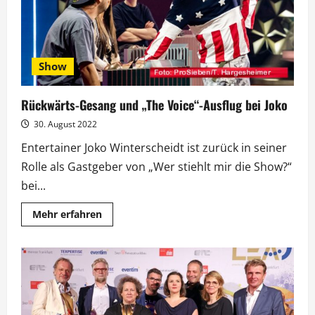
Show
Rückwärts-Gesang und „The Voice“-Ausflug bei Joko
30. August 2022
Entertainer Joko Winterscheidt ist zurück in seiner
Rolle als Gastgeber von „Wer stiehlt mir die Show?“
bei...
Mehr
Mehr erfahren
Informationen
über
Rückwärts-
Gesang
und
„The
Voice“-
Ausflug
bei
Joko