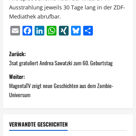
Ausstrahlung jeweils 30 Tage lang in der ZDF-
Mediathek abrufbar.
Email
Facebook
LinkedIn
WhatsApp
XING
Bluesky
Teilen
B
Zurück:
e
3sat gratuliert Andrea Sawatzki zum 60. Geburtstag
i
Weiter:
MagentaTV zeigt neue Geschichten aus dem Zombie-
t
Universum
r
a
g
VERWANDTE GESCHICHTEN