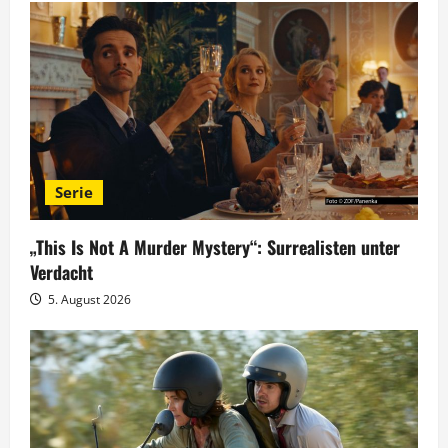
s
n
a
v
i
Serie
g
„This Is Not A Murder Mystery“: Surrealisten unter
a
Verdacht
t
5. August 2026
i
o
n