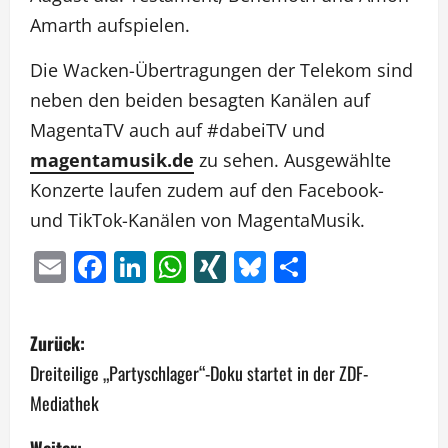
Amarth aufspielen.
Die Wacken-Übertragungen der Telekom sind
neben den beiden besagten Kanälen auf
MagentaTV auch auf #dabeiTV und
magentamusik.de
zu sehen. Ausgewählte
Konzerte laufen zudem auf den Facebook-
und TikTok-Kanälen von MagentaMusik.
Email
Facebook
LinkedIn
WhatsApp
XING
Bluesky
Teilen
B
Zurück:
e
Dreiteilige „Partyschlager“-Doku startet in der ZDF-
Mediathek
i