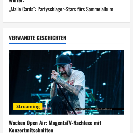
Weiter:
t
„Malle Cards“: Partyschlager-Stars fürs Sammelalbum
r
a
g
VERWANDTE GESCHICHTEN
s
n
a
v
i
Streaming
g
Wacken Open Air: MagentaTV-Nachlese mit
a
Konzertmitschnitten