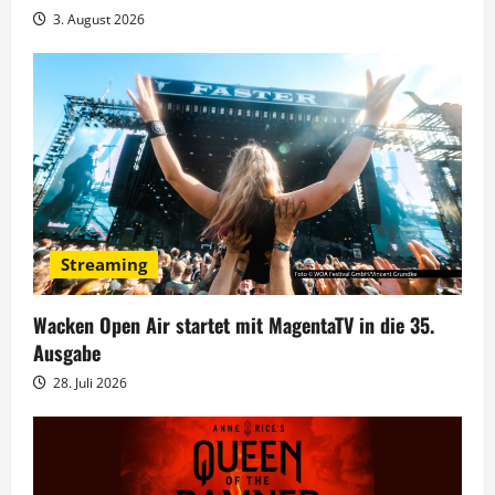
t
3. August 2026
i
o
n
Streaming
Wacken Open Air startet mit MagentaTV in die 35.
Ausgabe
28. Juli 2026