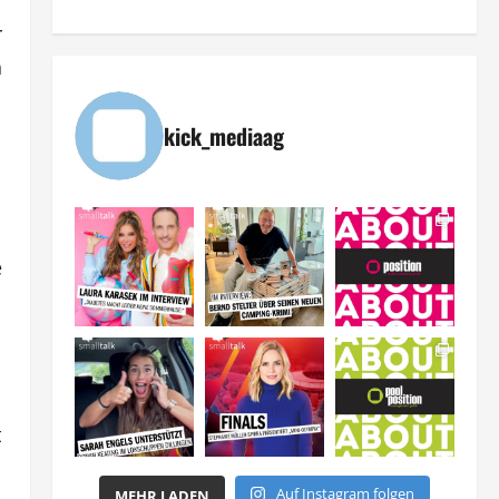
r
h
kick_mediaag
e
t
Auf Instagram folgen
MEHR LADEN