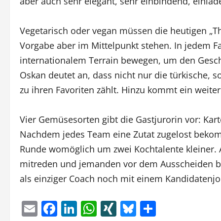
aber auch sehr elegant, sehr einbindend, einlade
Vegetarisch oder vegan müssen die heutigen „The
Vorgabe aber im Mittelpunkt stehen. In jedem Fa
internationalem Terrain bewegen, um den Geschm
Oskan deutet an, dass nicht nur die türkische,
zu ihren Favoriten zählt. Hinzu kommt ein weiter
Vier Gemüsesorten gibt die Gastjurorin vor: Kar
Nachdem jedes Team eine Zutat zugelost bekomm
Runde womöglich um zwei Kochtalente kleiner. A
mitreden und jemanden vor dem Ausscheiden 
als einziger Coach noch mit einem Kandidatenjo
Email
Facebook
LinkedIn
WhatsApp
XING
Bluesky
Teilen