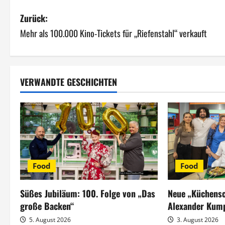
B
Zurück:
Mehr als 100.000 Kino-Tickets für „Riefenstahl“ verkauft
e
i
t
VERWANDTE GESCHICHTEN
r
a
g
s
Food
Food
n
Süßes Jubiläum: 100. Folge von „Das
Neue „Küchensc
a
große Backen“
Alexander Kum
5. August 2026
3. August 2026