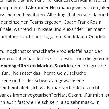
umptner und Alexander Herrmann jeweils ihren Joke
sscheiden bewahrten. Allerdings haben sich dadurc
der einzelnen Teams ergeben. Coach Frank Rosin
telfinale, während Tim Raue und Alexander Herrmann
Kumptner coacht nun sogar ein Kandidaten-Quartett.
um, möglichst schmackhafte Probierlöffel nach den
eiten. Dabei handelt es sich diesmal um die gelernt
Lebensgefährten Markus Stöckle
drei erfolgreiche
ich für „The Taste“ das Thema Gemüseküche
borene und in der Schweiz aufgewachsene
t beinhaltet. „Ich weiß, man verbindet es nicht
war es immer vegetarisch“ erklärt Oskan. „Für mich is
ann auch fast wie Fleisch sein, also sehr maskulin,