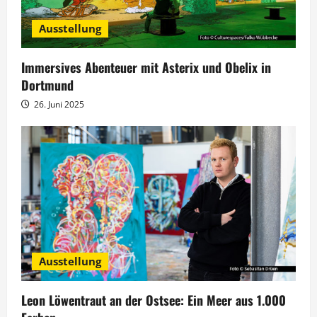
i
Ausstellung
g
Immersives Abenteuer mit Asterix und Obelix in
a
Dortmund
t
26. Juni 2025
i
o
n
Ausstellung
Leon Löwentraut an der Ostsee: Ein Meer aus 1.000