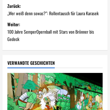
B
Zurück:
e
„Wer weiß denn sowas?“: Rollentausch für Laura Karasek
i
Weiter:
100 Jahre SemperOpernball mit Stars von Brönner bis
t
Gedeck
r
a
g
VERWANDTE GESCHICHTEN
s
n
a
v