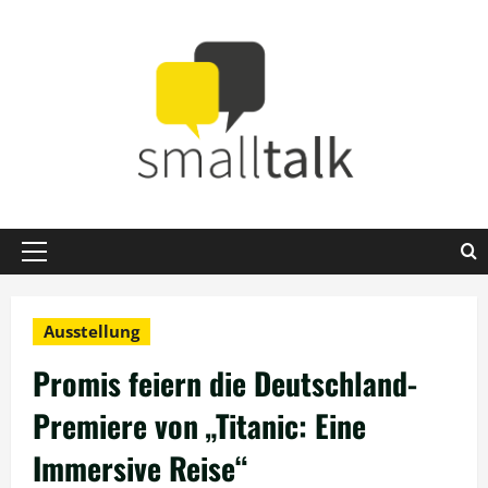
Zum
Inhalt
springen
Primäres
Menü
Ausstellung
Promis feiern die Deutschland-
Premiere von „Titanic: Eine
Immersive Reise“