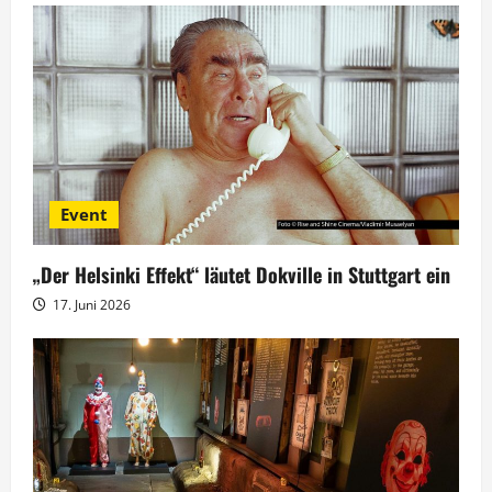
g
s
n
a
v
Event
i
g
„Der Helsinki Effekt“ läutet Dokville in Stuttgart ein
17. Juni 2026
a
t
i
o