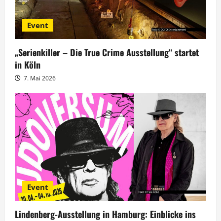
n
Event
„Serienkiller – Die True Crime Ausstellung“ startet
in Köln
7. Mai 2026
Event
Lindenberg-Ausstellung in Hamburg: Einblicke ins