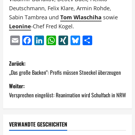
Deutschmann, Felix Klare, Armin Rohde,
Sabin Tambrea und
Tom Wlaschiha
sowie
Leonine
-Chef Fred Kogel.
Email
Facebook
LinkedIn
WhatsApp
XING
Bluesky
Teilen
B
Zurück:
e
„Das große Backen“: Profis müssen Stoeckel überzeugen
i
Weiter:
Versprechen eingelöst: Reanimation wird Schulfach in NRW
t
r
a
VERWANDTE GESCHICHTEN