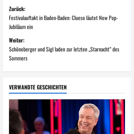
B
Zurück:
e
Festivalauftakt in Baden-Baden: Clueso läutet New Pop-
Jubiläum ein
i
Weiter:
t
Schöneberger und Sigl laden zur letzten „Starnacht“ des
r
Sommers
a
g
VERWANDTE GESCHICHTEN
s
n
a
v