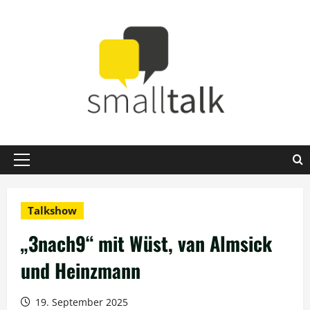
Zum
Inhalt
springen
Primäres
Menü
Talkshow
„3nach9“ mit Wüst, van Almsick
und Heinzmann
19. September 2025