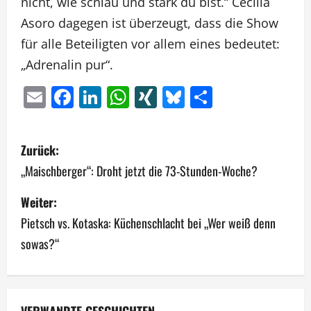
nicht, wie schlau und stark du bist.“ Cecilia
Asoro dagegen ist überzeugt, dass die Show
für alle Beteiligten vor allem eines bedeutet:
„Adrenalin pur“.
Email
Facebook
LinkedIn
WhatsApp
XING
Bluesky
Teilen
B
Zurück:
e
„Maischberger“: Droht jetzt die 73-Stunden-Woche?
i
Weiter:
Pietsch vs. Kotaska: Küchenschlacht bei „Wer weiß denn
t
sowas?“
r
a