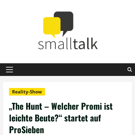
Zum
Inhalt
springen
Primäres
Menü
Reality-Show
„The Hunt – Welcher Promi ist
leichte Beute?“ startet auf
ProSieben