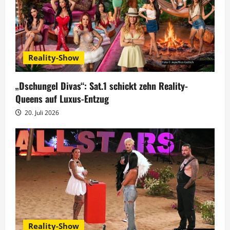
n
Reality-Show
„Dschungel Divas“: Sat.1 schickt zehn Reality-
Queens auf Luxus-Entzug
20. Juli 2026
Reality-Show