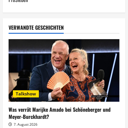
r
a
g
VERWANDTE GESCHICHTEN
s
n
a
v
i
Talkshow
g
Was verrät Marijke Amado bei Schöneberger und
a
Meyer-Burckhardt?
t
7. August 2026