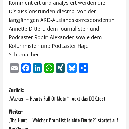
Kommentiert und analysiert werden die
Diskussionsrunden diesmal von der
langjährigen ARD-Auslandskorrespondentin
Annette Dittert, dem Journalisten und
Podcaster Robin Alexander sowie dem
Kolumnisten und Podcaster Hajo
Schumacher.
Email
Facebook
LinkedIn
WhatsApp
XING
Bluesky
Teilen
B
Zurück:
e
„Wacken – Hearts Full Of Metal“ rockt das DOK.fest
i
Weiter:
„The Hunt – Welcher Promi ist leichte Beute?“ startet auf
t
ProSieben