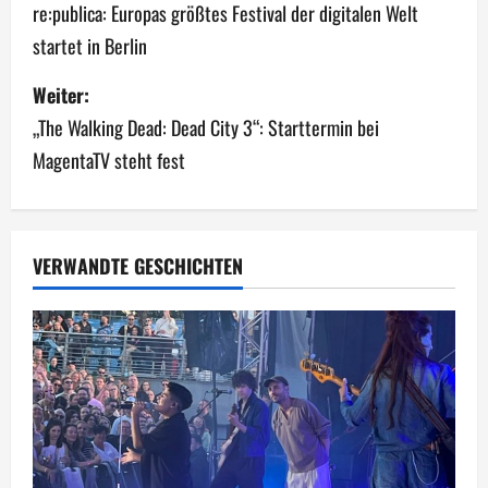
e
re:publica: Europas größtes Festival der digitalen Welt
startet in Berlin
i
Weiter:
t
„The Walking Dead: Dead City 3“: Starttermin bei
r
MagentaTV steht fest
a
g
VERWANDTE GESCHICHTEN
s
n
a
v
i