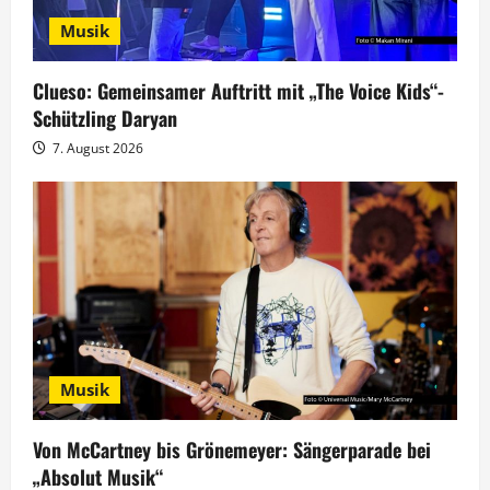
g
Musik
a
Clueso: Gemeinsamer Auftritt mit „The Voice Kids“-
t
Schützling Daryan
7. August 2026
i
o
n
Musik
Von McCartney bis Grönemeyer: Sängerparade bei
„Absolut Musik“