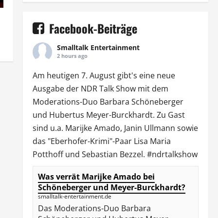
Facebook-Beiträge
Smalltalk Entertainment
2 hours ago
Am heutigen 7. August gibt's eine neue
Ausgabe der
NDR Talk Show
mit dem
Moderations-Duo
Barbara Schöneberger
und Hubertus Meyer-Burckhardt. Zu Gast
sind u.a.
Marijke Amado
,
Janin Ullmann
sowie
das "Eberhofer-Krimi"-Paar Lisa Maria
Potthoff und Sebastian Bezzel.
#ndrtalkshow
Was verrät Marijke Amado bei
Schöneberger und Meyer-Burckhardt?
smalltalk-entertainment.de
Das Moderations-Duo Barbara