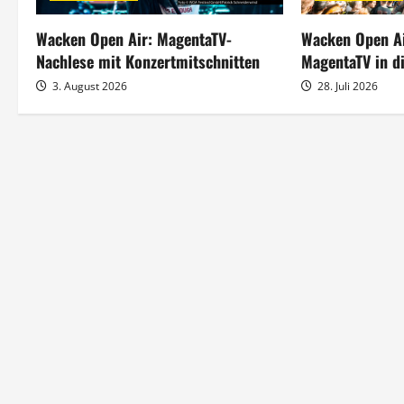
n
Wacken Open Air: MagentaTV-
Wacken Open Ai
a
Nachlese mit Konzertmitschnitten
MagentaTV in d
3. August 2026
28. Juli 2026
v
i
g
a
t
i
o
n