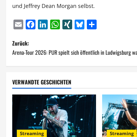
und Jeffrey Dean Morgan selbst.
Email
Facebook
LinkedIn
WhatsApp
XING
Bluesky
Teilen
B
Zurück:
Arena-Tour 2026: PUR spielt sich öffentlich in Ludwigsburg w
e
i
t
VERWANDTE GESCHICHTEN
r
a
g
s
Streaming
Streaming