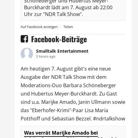
Schöneberger und Hubertus Meyer-
Burckhardt lädt am 7. August ab 22:00
Uhr zur "NDR Talk Show".
Auf Facebook anzeigen
·
Teilen
Facebook-Beiträge
Smalltalk Entertainment
2 hours ago
Am heutigen 7. August gibt's eine neue
Ausgabe der
NDR Talk Show
mit dem
Moderations-Duo
Barbara Schöneberger
und Hubertus Meyer-Burckhardt. Zu Gast
sind u.a.
Marijke Amado
,
Janin Ullmann
sowie
das "Eberhofer-Krimi"-Paar Lisa Maria
Potthoff und Sebastian Bezzel.
#ndrtalkshow
Was verrät Marijke Amado bei