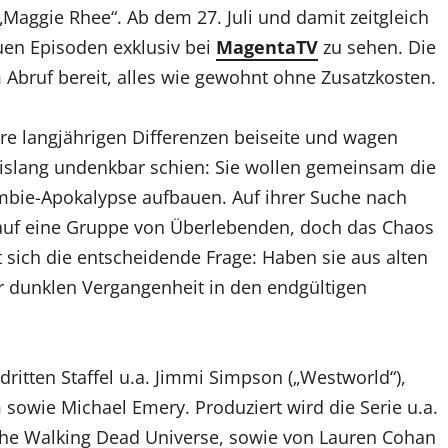
aggie Rhee“. Ab dem 27. Juli und damit zeitgleich
en Episoden exklusiv bei
MagentaTV
zu sehen. Die
m Abruf bereit, alles wie gewohnt ohne Zusatzkosten.
hre langjährigen Differenzen beiseite und wagen
islang undenkbar schien: Sie wollen gemeinsam die
ombie-Apokalypse aufbauen. Auf ihrer Suche nach
e auf eine Gruppe von Überlebenden, doch das Chaos
lt sich die entscheidende Frage: Haben sie aus alten
er dunklen Vergangenheit in den endgültigen
itten Staffel u.a. Jimmi Simpson („Westworld“),
m sowie Michael Emery. Produziert wird die Serie u.a.
 The Walking Dead Universe, sowie von Lauren Cohan