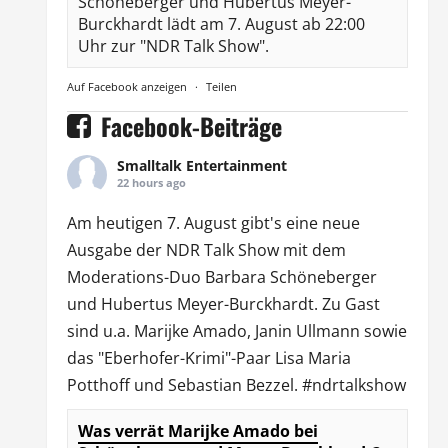
Schöneberger und Hubertus Meyer-
Burckhardt lädt am 7. August ab 22:00
Uhr zur "NDR Talk Show".
Auf Facebook anzeigen
·
Teilen
Facebook-Beiträge
Smalltalk Entertainment
22 hours ago
Am heutigen 7. August gibt's eine neue
Ausgabe der
NDR Talk Show
mit dem
Moderations-Duo
Barbara Schöneberger
und Hubertus Meyer-Burckhardt. Zu Gast
sind u.a.
Marijke Amado
,
Janin Ullmann
sowie
das "Eberhofer-Krimi"-Paar Lisa Maria
Potthoff und Sebastian Bezzel.
#ndrtalkshow
Was verrät Marijke Amado bei