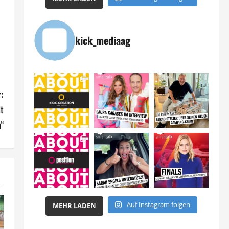
kick_mediaag
:
lt
“
Auf Instagram folgen
MEHR LADEN