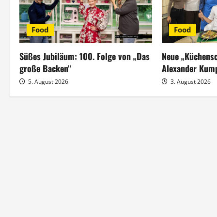
s
Food
Food
n
a
Süßes Jubiläum: 100. Folge von „Das
Neue „Küchensc
große Backen“
Alexander Kum
v
5. August 2026
3. August 2026
i
g
a
t
i
o