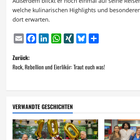
Außerdem blickt er noch einmal auf seine Reise
welche kulinarischen Highlights und besonde
dort erwarten.
Email
Facebook
LinkedIn
WhatsApp
XING
Bluesky
Teilen
B
Zurück:
Rock, Rebellion und Eierlikör: Traut euch was!
e
i
t
VERWANDTE GESCHICHTEN
r
a
g