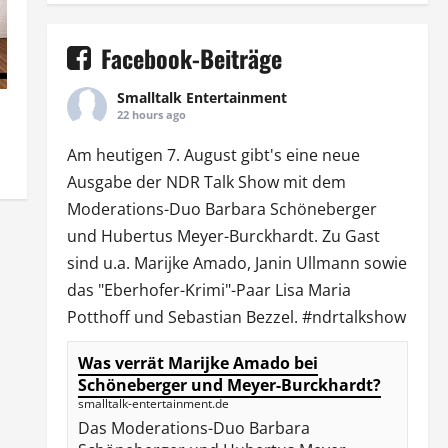
Facebook-Beiträge
Smalltalk Entertainment
22 hours ago
Am heutigen 7. August gibt's eine neue
Ausgabe der
NDR Talk Show
mit dem
Moderations-Duo
Barbara Schöneberger
und Hubertus Meyer-Burckhardt. Zu Gast
sind u.a.
Marijke Amado
,
Janin Ullmann
sowie
das "Eberhofer-Krimi"-Paar Lisa Maria
Potthoff und Sebastian Bezzel.
#ndrtalkshow
Was verrät Marijke Amado bei
Schöneberger und Meyer-Burckhardt?
smalltalk-entertainment.de
Das Moderations-Duo Barbara