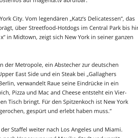
ostenlos auf magenta.tv abrufbar.
ork City. Vom legendären „Katz‘s Delicatessen“, das
prägt, über Streetfood-Hotdogs im Central Park bis hi
“ in Midtown, zeigt sich New York in seiner ganzen
en der Metropole, ein Abstecher zur deutschen
Upper East Side und ein Steak bei „Gallaghers
Berlin, verwandelt Raue seine Eindrücke in ein
ch, Pizza und Mac and Cheese entsteht ein Vier-
en Tisch bringt. Für den Spitzenkoch ist New York
 gerochen, gespürt und erlebt haben muss.“
der Staffel weiter nach Los Angeles und Miami.