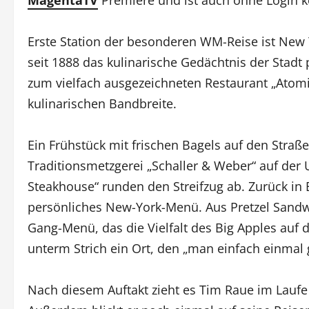
MagentaTV
Premiere und ist auch ohne Login k
Erste Station der besonderen WM-Reise ist New Y
seit 1888 das kulinarische Gedächtnis der Stadt 
zum vielfach ausgezeichneten Restaurant „Atomix
kulinarischen Bandbreite.
Ein Frühstück mit frischen Bagels auf den Straß
Traditionsmetzgerei „Schaller & Weber“ auf der 
Steakhouse“ runden den Streifzug ab. Zurück in 
persönliches New-York-Menü. Aus Pretzel Sandwi
Gang-Menü, das die Vielfalt des Big Apples auf d
unterm Strich ein Ort, den „man einfach einmal
Nach diesem Auftakt zieht es Tim Raue im Laufe 