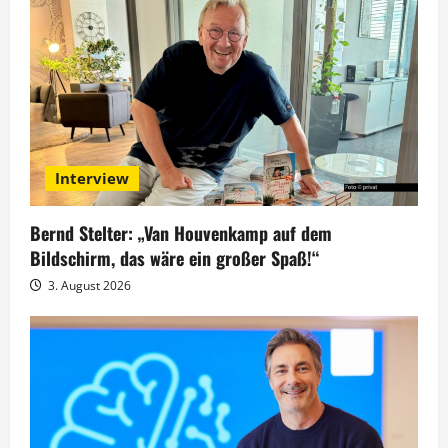
i
o
n
Interview
Bernd Stelter: „Van Houvenkamp auf dem
Bildschirm, das wäre ein großer Spaß!“
3. August 2026