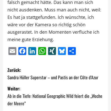
falsch gemacht hätte. Das kann man sich
nicht ausdenken. Muss man auch nicht, weil:
Es hat ja stattgefunden. Ich wünschte, ich
wäre vor der Kamera so richtig schön
ausgerastet. In den Momenten verfluche ich
meine gute Erziehung.
Email
Facebook
LinkedIn
WhatsApp
XING
Bluesky
Teilen
B
Zurück:
e
Sandra Hüller Superstar – und Pastis an der Côte d’Azur
i
Weiter:
Ab in die Tiefe: National Geographic Wild feiert die „Woche
t
der Meere“
r