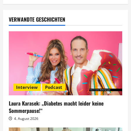
a
g
VERWANDTE GESCHICHTEN
s
n
a
v
i
Interview
Podcast
g
Laura Karasek: „Diabetes macht leider keine
a
Sommerpause!“
t
4. August 2026