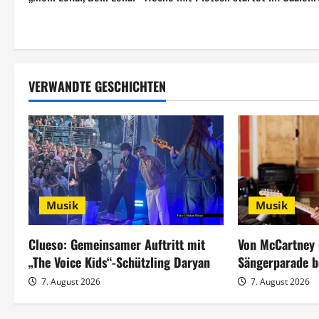
e
i
t
VERWANDTE GESCHICHTEN
r
a
g
s
Musik
Musik
n
a
Clueso: Gemeinsamer Auftritt mit
Von McCartney 
„The Voice Kids“-Schützling Daryan
Sängerparade b
v
7. August 2026
7. August 2026
i