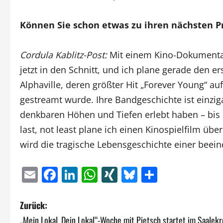
Können Sie schon etwas zu ihren nächsten P
Cordula Kablitz-Post:
Mit einem Kino-Dokumenta
jetzt in den Schnitt, und ich plane gerade den 
Alphaville, deren größter Hit „Forever Young“ auf
gestreamt wurde. Ihre Bandgeschichte ist einzigar
denkbaren Höhen und Tiefen erlebt haben – bis
last, not least plane ich einen Kinospielfilm übe
wird die tragische Lebensgeschichte einer beein
Email
Facebook
LinkedIn
WhatsApp
XING
Bluesky
Teilen
B
Zurück:
„Mein Lokal, Dein Lokal“-Woche mit Pietsch startet im Saalekr