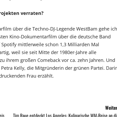
rojekten verraten?
rfilm über die Techno-DJ-Legende WestBam gehe ic
ersten Kino-Dokumentarfilm über die deutsche Band
 Spotify mittlerweile schon 1,3 Milliarden Mal
tig, weil sie seit Mitte der 1980er-Jahre alle
 zu ihrem großen Comeback vor ca. zehn Jahren. Und
r Petra Kelly, die Mitgründerin der grünen Partei. Dari
druckenden Frau erzählt.
Weiter
eis
Tim Raue entdeckt Los Angeles: Kulinarische WM-Reise an di