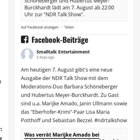
Schöneberger und Hubertus Meyer-
Burckhardt lädt am 7. August ab 22:00
Uhr zur "NDR Talk Show".
Auf Facebook anzeigen
·
Teilen
h
Facebook-Beiträge
Smalltalk Entertainment
2 days ago
Am heutigen 7. August gibt's eine neue
Ausgabe der
NDR Talk Show
mit dem
n
Moderations-Duo
Barbara Schöneberger
und Hubertus Meyer-Burckhardt. Zu Gast
sind u.a.
Marijke Amado
,
Janin Ullmann
sowie
das "Eberhofer-Krimi"-Paar Lisa Maria
Potthoff und Sebastian Bezzel.
#ndrtalkshow
:
Was verrät Marijke Amado bei
e