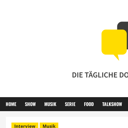
Zum
Inhalt
springen
HOME
SHOW
MUSIK
SERIE
FOOD
TALKSHOW
Interview
Musik