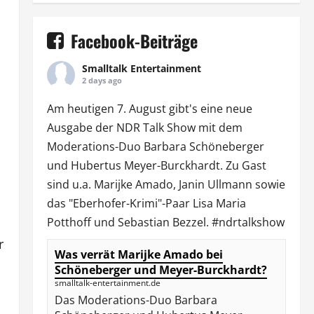
Facebook-Beiträge
Smalltalk Entertainment
2 days ago
Am heutigen 7. August gibt's eine neue
Ausgabe der
NDR Talk Show
mit dem
Moderations-Duo
Barbara Schöneberger
und Hubertus Meyer-Burckhardt. Zu Gast
sind u.a.
Marijke Amado
,
Janin Ullmann
sowie
das "Eberhofer-Krimi"-Paar Lisa Maria
Potthoff und Sebastian Bezzel.
#ndrtalkshow
r
Was verrät Marijke Amado bei
Schöneberger und Meyer-Burckhardt?
smalltalk-entertainment.de
Das Moderations-Duo Barbara