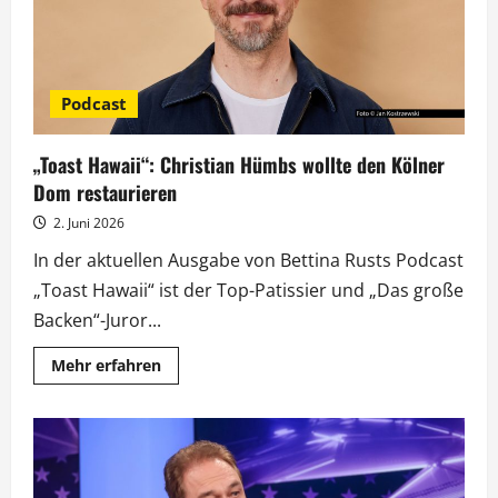
Podcast
„Toast Hawaii“: Christian Hümbs wollte den Kölner
Dom restaurieren
2. Juni 2026
In der aktuellen Ausgabe von Bettina Rusts Podcast
„Toast Hawaii“ ist der Top-Patissier und „Das große
Backen“-Juror...
Mehr
Mehr erfahren
Informationen
über
„Toast
Hawaii“:
Christian
Hümbs
wollte
den