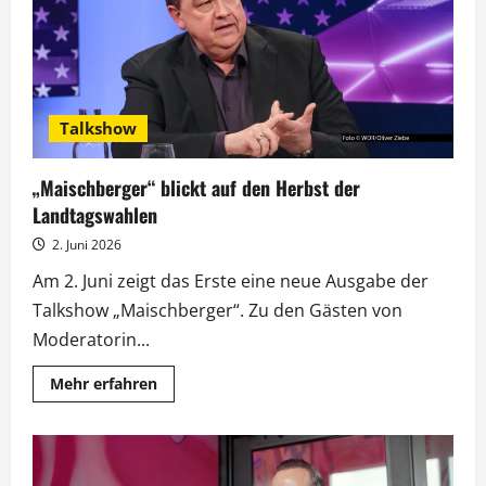
Kölner
Dom
restaurieren
Talkshow
„Maischberger“ blickt auf den Herbst der
Landtagswahlen
2. Juni 2026
Am 2. Juni zeigt das Erste eine neue Ausgabe der
Talkshow „Maischberger“. Zu den Gästen von
Moderatorin...
Mehr
Mehr erfahren
Informationen
über
„Maischberger“
blickt
auf
den