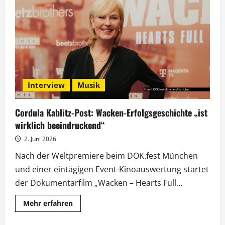
entdeckt
Los
Angeles:
Kulinarische
WM-
Reise
an
die
Westküste
Interview
Musik
Cordula Kablitz-Post: Wacken-Erfolgsgeschichte „ist
wirklich beeindruckend“
2. Juni 2026
Nach der Weltpremiere beim DOK.fest München
und einer eintägigen Event-Kinoauswertung startet
der Dokumentarfilm „Wacken – Hearts Full...
Mehr
Mehr erfahren
Informationen
über
Cordula