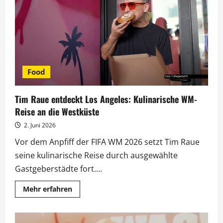
Herbst
der
Landtagswahlen
Food
Tim Raue entdeckt Los Angeles: Kulinarische WM-
Reise an die Westküste
2. Juni 2026
Vor dem Anpfiff der FIFA WM 2026 setzt Tim Raue
seine kulinarische Reise durch ausgewählte
Gastgeberstädte fort....
Mehr
Mehr erfahren
Informationen
über
Tim
Raue