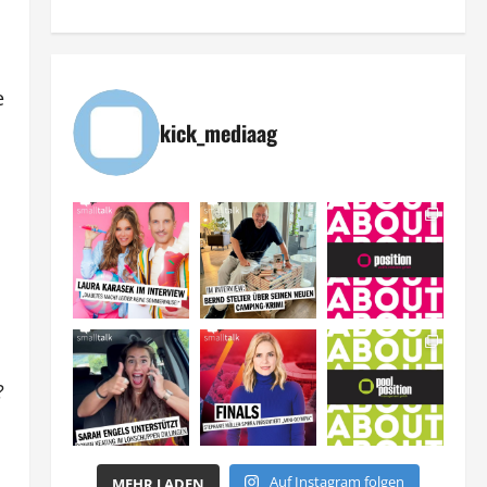
e
kick_mediaag
?
Auf Instagram folgen
MEHR LADEN