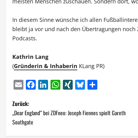
meisten Menschen zuschauen. Sondern dort, wo
In diesem Sinne wünsche ich allen Fußballinter
bleibt ja vor und nach den Übertragungen noch 
Podcasts.
Kathrin Lang
(
Gründerin & Inhaberin
KLang PR)
Email
Facebook
LinkedIn
WhatsApp
XING
Bluesky
Teilen
B
Zurück:
„Dear England“ bei ZDFneo: Joseph Fiennes spielt Gareth
e
Southgate
i