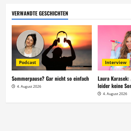
t
VERWANDTE GESCHICHTEN
r
a
g
s
Podcast
Interview
n
a
Sommerpause? Gar nicht so einfach
Laura Karasek:
leider keine S
4. August 2026
v
4. August 2026
i
g
a