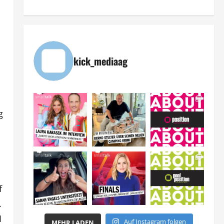
kick_mediaag
g
f
.
1
Auf Instagram folgen
MEHR LADEN