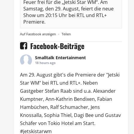
Feuer frei für die „Jetski Star WM“. Am
Samstag, den 29. August, feiert die neue
Show um 20:15 Uhr bei RTL und RTL+
Premiere.
Auf Facebook anzeigen
·
Teilen
Facebook-Beiträge
Smalltalk Entertainment
18 hours ago
Am 29. August gibt's die Premiere der "Jetski
Star WM" bei
RTL
und
RTL
+. Neben
Gastgeber Stefan Raab sind u.a.
Alexander
Kumptner
, Ann-Kathrin Bendixen,
Fabian
Hambüchen
, Ralf Schumacher,
Jens
Knossalla
,
Sophia Thiel
,
Dagi Bee
und Gustav
Schäfer von
Tokio Hotel
am Start.
#jetskistarwm