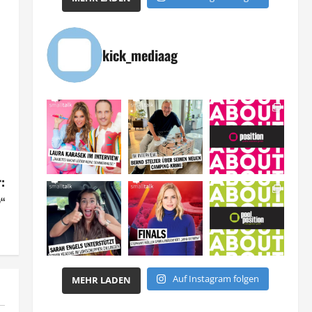
kick_mediaag
:
y“
Auf Instagram folgen
MEHR LADEN