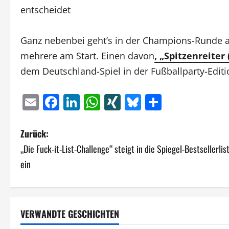
entscheidet
Ganz nebenbei geht’s in der Champions-Runde 
mehrere am Start. Einen davon
, „Spitzenreiter 
dem Deutschland-Spiel in der Fußballparty-Edit
Email
Facebook
LinkedIn
WhatsApp
XING
Bluesky
Teilen
B
Zurück:
„Die Fuck-it-List-Challenge“ steigt in die Spiegel-Bestsellerlis
e
ein
i
t
VERWANDTE GESCHICHTEN
r