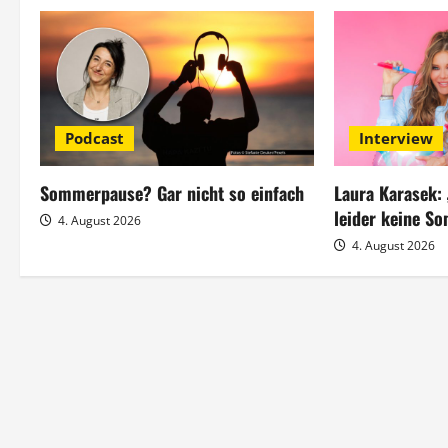
a
g
s
Podcast
Interview
n
a
Sommerpause? Gar nicht so einfach
Laura Karasek:
leider keine S
4. August 2026
v
4. August 2026
i
g
a
t
i