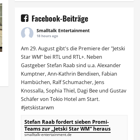
Facebook-Beiträge
Smalltalk Entertainment
18 hours ago
Am 29. August gibt's die Premiere der "Jetski
Star WM" bei
RTL
und
RTL
+. Neben
Gastgeber Stefan Raab sind u.a.
Alexander
Kumptner
, Ann-Kathrin Bendixen,
Fabian
Hambüchen
, Ralf Schumacher,
Jens
Knossalla
,
Sophia Thiel
,
Dagi Bee
und Gustav
Schäfer von
Tokio Hotel
am Start.
#jetskistarwm
Stefan Raab fordert sieben Promi-
Teams zur „Jetski Star WM“ heraus
smalltalk-entertainment.de