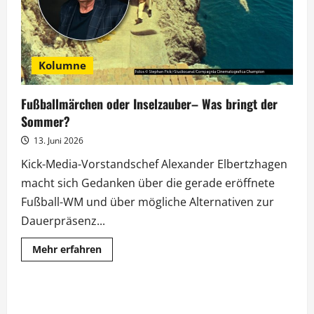
Kolumne
Fußballmärchen oder Inselzauber– Was bringt der
Sommer?
13. Juni 2026
Kick-Media-Vorstandschef Alexander Elbertzhagen
macht sich Gedanken über die gerade eröffnete
Fußball-WM und über mögliche Alternativen zur
Dauerpräsenz...
Mehr
Mehr erfahren
Informationen
über
Fußballmärchen
oder
Inselzauber–
Was