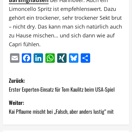
Barsinghausen
bei Hannover. Auch ein
Limoncello Spritz ist empfehlenswert. Dazu
gehört ein trockener, sehr trockener Sekt brut
– nicht dry. Das kann man sich natürlich auch
zu Hause mischen… und sich dann wie auf
Capri fühlen.
Email
Facebook
LinkedIn
WhatsApp
XING
Bluesky
Teilen
B
Zurück:
e
Erster Experten-Einsatz für Tom Kaulitz beim USA-Spiel
i
Weiter:
Kai Pflaume mischt bei „Falsch, aber anders lustig“ mit
t
r