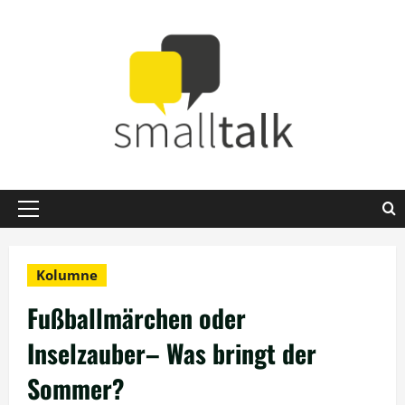
Zum
Inhalt
springen
Primäres
Menü
Kolumne
Fußballmärchen oder
Inselzauber– Was bringt der
Sommer?