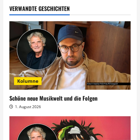
a
VERWANDTE GESCHICHTEN
g
s
n
a
v
Kolumne
i
g
Schöne neue Musikwelt und die Folgen
1. August 2026
a
t
i