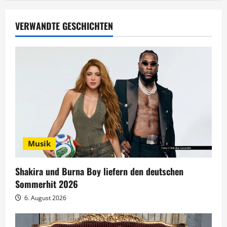
a
g
VERWANDTE GESCHICHTEN
s
n
a
v
i
Musik
g
Shakira und Burna Boy liefern den deutschen
a
Sommerhit 2026
t
6. August 2026
i