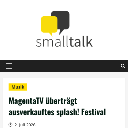
Zum
Inhalt
springen
Primäres
Menü
Musik
MagentaTV überträgt
ausverkauftes splash! Festival
2. Juli 2026