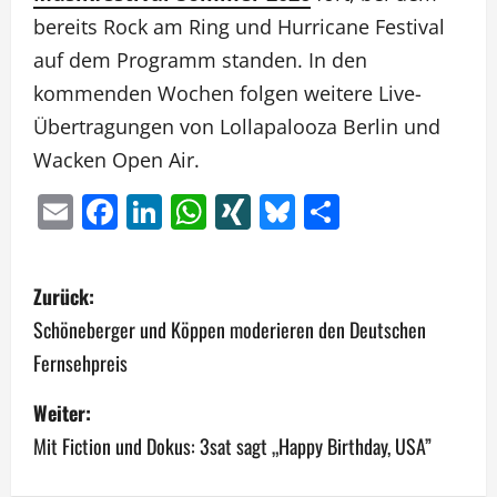
bereits Rock am Ring und Hurricane Festival
auf dem Programm standen. In den
kommenden Wochen folgen weitere Live-
Übertragungen von Lollapalooza Berlin und
Wacken Open Air.
Email
Facebook
LinkedIn
WhatsApp
XING
Bluesky
Teilen
B
Zurück:
e
Schöneberger und Köppen moderieren den Deutschen
Fernsehpreis
i
Weiter:
t
Mit Fiction und Dokus: 3sat sagt „Happy Birthday, USA”
r