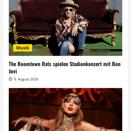
o
n
Musik
The Boomtown Rats spielen Stadionkonzert mit Bon
Jovi
6. August 2026