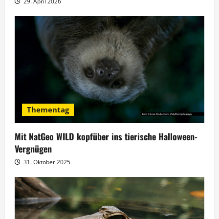
t
29. April 2026
i
o
n
Thementag
Mit NatGeo WILD kopfüber ins tierische Halloween-
Vergnügen
31. Oktober 2025