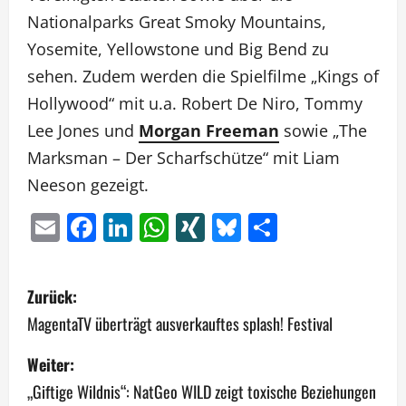
Nationalparks Great Smoky Mountains,
Yosemite, Yellowstone und Big Bend zu
sehen. Zudem werden die Spielfilme „Kings of
Hollywood“ mit u.a. Robert De Niro, Tommy
Lee Jones und
Morgan Freeman
sowie „The
Marksman – Der Scharfschütze“ mit Liam
Neeson gezeigt.
Email
Facebook
LinkedIn
WhatsApp
XING
Bluesky
Teilen
B
Zurück:
e
MagentaTV überträgt ausverkauftes splash! Festival
i
Weiter:
„Giftige Wildnis“: NatGeo WILD zeigt toxische Beziehungen
t