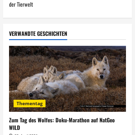
der Tierwelt
r
a
g
VERWANDTE GESCHICHTEN
s
n
a
v
i
Thementag
g
Zum Tag des Wolfes: Doku-Marathon auf NatGeo
a
WILD